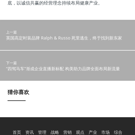
底，以诚信共赢的经营理念持续布局健康产业。
上一篇
英国高定时装品牌 Ralph & Russo 死里逃生，终于找到新东家
下一篇
“四驾马车”渐成企业直播新标配 构美助力品牌全面布局新流量
猜你喜欢
首页
资讯
管理
战略
营销
观点
产业
市场
综合