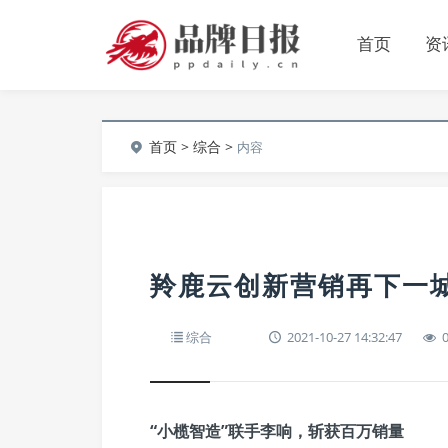
首页
资
首页
>
综合
>
内容
羚鹿云创新营销再下一
综合
2021-10-27 14:32:47
“小榄智造”联手李响，斩获百万销量