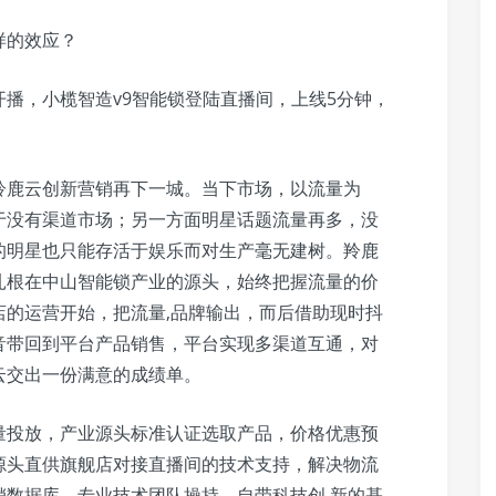
样的效应？
播间开播，小榄智造v9智能锁登陆直播间，上线5分钟，
。
羚鹿云创新营销再下一城。当下市场，以流量为
于没有渠道市场；另一方面明星话题流量再多，没
的明星也只能存活于娱乐而对生产毫无建树。羚鹿
扎根在中山智能锁产业的源头，始终把握流量的价
店的运营开始，把流量,品牌输出，而后借助现时抖
音带回到平台产品销售，平台实现多渠道互通，对
云交出一份满意的成绩单。
量投放，产业源头标准认证选取产品，价格优惠预
源头直供旗舰店对接直播间的技术支持，解决物流
销数据库，专业技术团队操持，自带科技创 新的基