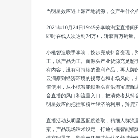
当明星效应遇上源产地货源，会产生什么
2021年10月24日19:45分李响淘宝直
即时在线人次达到74万+，斩获百万销量
小榄智造联手李响，按步完成抖音变现，
王，以产品为王。而源头产业货源充足憋
有内容，没有可持续的盈利产品，再大牌
云洞察到经济环境的拐弯点和市场风向，
值使用，从小榄智能锁源头直供淘宝旗舰
音直播的风口和流量入口，把消费者从抖
明星效应的把控和粉丝经济的利用，羚鹿
直播活动从明星匹配度选取，精细人群流
案，产品现场话术设定，打通小榄智能锁
遗存问题等。羚鹿云凭借其触达各领域营