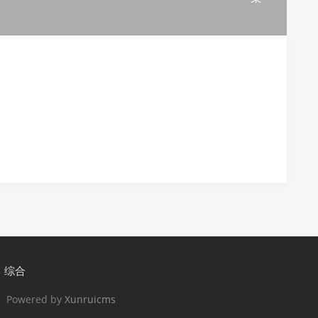
综合
 Powered by
Xunruicms