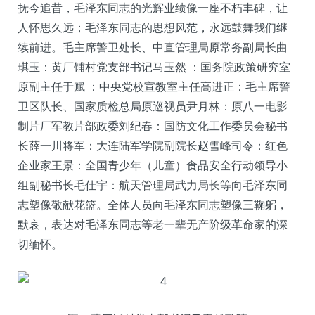
抚今追昔，毛泽东同志的光辉业绩像一座不朽丰碑，让
人怀思久远；毛泽东同志的思想风范，永远鼓舞我们继
续前进。毛主席警卫处长、中直管理局原常务副局长曲
琪玉：黄厂铺村党支部书记马玉然 ：国务院政策研究室
原副主任于赋 ：中央党校宣教室主任高进正：毛主席警
卫区队长、国家质检总局原巡视员尹月林：原八一电影
制片厂军教片部政委刘纪春：国防文化工作委员会秘书
长薛一川将军：大连陆军学院副院长赵雪峰司令：红色
企业家王景：全国青少年（儿童）食品安全行动领导小
组副秘书长毛仕宇：航天管理局武力局长等向毛泽东同
志塑像敬献花篮。全体人员向毛泽东同志塑像三鞠躬，
默哀，表达对毛泽东同志等老一辈无产阶级革命家的深
切缅怀。