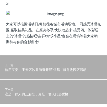
油!
大家可以根据活动日期,前往各城市活动场地,一同感受冰雪氛
围,赢取精美礼品。在凛冽冬季,快快动起来!接受四川体彩送
上的“冰雪”的热情吧!吉祥物“乐小星”也会在现场等着大家哟~
期待与你的合影留念!
上一篇
信用宝安 | 宝安区沙井街道开展“信易+”服务进园区活动
下一篇
这是一群人的云冠橙，更是一群人的热爱橙