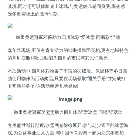
其境,同时还可以体验桌上冰球,与奥运健儿感同身受,率先感
受冬奥赛场上的激情时刻。
举重奥运冠军邓薇助力四川体彩“爱冰雪 同喝彩”活动
嘉年华现场,不仅有青春活力的啦啦操舞团亮相,更有地域特色
的川剧变脸和歌曲独唱为四川的市民与彩民们助兴。
本次活动中,四川体彩准备了丰富的羽绒服、保温杯等冬日高
频使用物作为活动奖品,只要在现场领取“通关手册”并完成打
卡互动任务,也许活动幸运儿就是你!
举重奥运冠军李雯雯助力四川体彩“爱冰雪 同喝彩”活动
冬奥盛世渐行渐近,冰雪画卷徐徐展开,参与老少皆宜的冰雪游
戏,为公益事业注入力量,与中国体育彩票一起为北京冬奥加